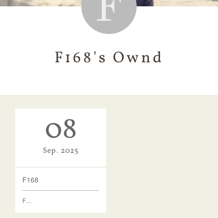
F168's Ownd
08
Sep
2025
F168
F…